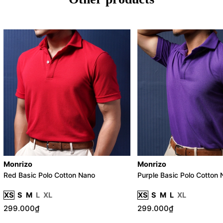
Monrizo
Monrizo
Red Basic Polo Cotton Nano
Purple Basic Polo Cotton
XS
S
M
L
XL
XS
S
M
L
XL
299.000₫
299.000₫