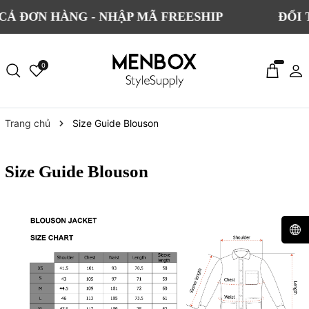
Ả ĐƠN HÀNG - NHẬP MÃ FREESHIP
ĐỔI T
0
Trang chủ
Size Guide Blouson
Size Guide Blouson