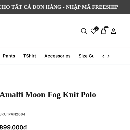
T CẢ ĐƠN HÀNG - NHẬP MÃ FREESHIP
ĐỔ
0
Pants
TShirt
Accessories
Size Guide
Journal
Amalfi Moon Fog Knit Polo
SKU:
PVN2664
899.000₫