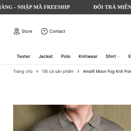
NHẬP MÃ FREESHIP
ĐỔI TRẢ MIỄN PHÍ C
Store
Contact
Tester
Jacket
Polo
Knitwear
Shirt
E
Trang chủ
Tất cả sản phẩm
Amalfi Moon Fog Knit Pol