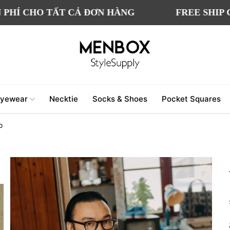
HO TẤT CẢ ĐƠN HÀNG
FREE SHIP CHO TẤ
yewear
Necktie
Socks & Shoes
Pocket Squares
o