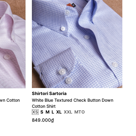
Shirtori Sartoria
Shi
own Cotton
White Blue Textured Check Button Down
Whi
Cotton Shirt
XS
S
M
L
XL
XXL
MTO
XS
849.000₫
93