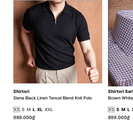
Shirtori
Shirtori Sar
Siena Black Linen Tencel Blend Knit Polo
Brown White
XS
S
M
L
XL
XXL
XS
S
M
L
989.000₫
899.000₫