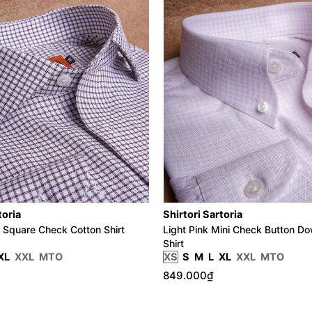
toria
Shirtori Sartoria
 Square Check Cotton Shirt
Light Pink Mini Check Button D
Shirt
XL
XXL
MTO
XS
S
M
L
XL
XXL
MTO
849.000₫