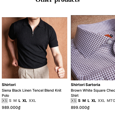
Shirtori
Shirtori Sartoria
Siena Black Linen Tencel Blend Knit
Brown White Square Chec
Polo
Shirt
XS
S
M
L
XL
XXL
XS
S
M
L
XL
XXL
MT
989.000₫
899.000₫