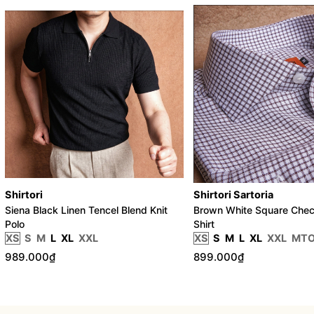
Shirtori
Shirtori Sartoria
Siena Black Linen Tencel Blend Knit
Brown White Square Chec
Polo
Shirt
XS
S
M
L
XL
XXL
XS
S
M
L
XL
XXL
MT
989.000₫
899.000₫