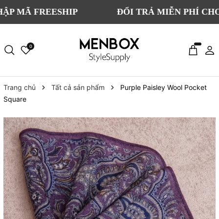
 FREESHIP
ĐỔI TRẢ MIỄN PHÍ CHO TẤT 
0
Trang chủ
Tất cả sản phẩm
Purple Paisley Wool Pocket
Square