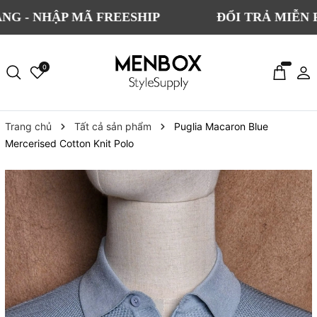
HẬP MÃ FREESHIP
ĐỔI TRẢ MIỄN PHÍ CH
0
Trang chủ
Tất cả sản phẩm
Puglia Macaron Blue
Mercerised Cotton Knit Polo