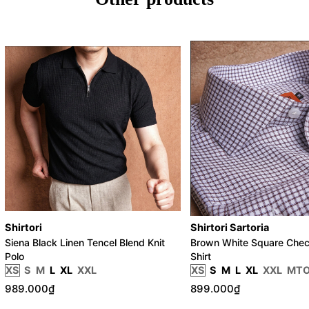
Shirtori
Shirtori Sartoria
Siena Black Linen Tencel Blend Knit
Brown White Square Chec
Polo
Shirt
XS
S
M
L
XL
XXL
XS
S
M
L
XL
XXL
MT
989.000₫
899.000₫