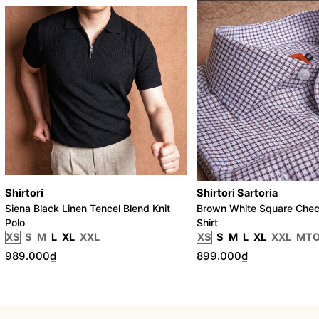
Shirtori
Shirtori Sartoria
Siena Black Linen Tencel Blend Knit
Brown White Square Chec
Polo
Shirt
XS
S
M
L
XL
XXL
XS
S
M
L
XL
XXL
MT
989.000₫
899.000₫