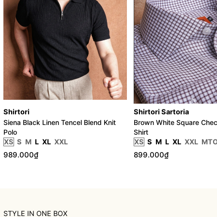
Shirtori
Shirtori Sartoria
Siena Black Linen Tencel Blend Knit
Brown White Square Chec
Polo
Shirt
XS
S
M
L
XL
XXL
XS
S
M
L
XL
XXL
MT
989.000₫
899.000₫
STYLE IN ONE BOX