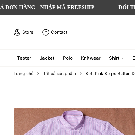
HÀNG - NHẬP MÃ FREESHIP
ĐỔI TRẢ MIỄ
Store
Contact
Tester
Jacket
Polo
Knitwear
Shirt
E
Trang chủ
Tất cả sản phẩm
Soft Pink Stripe Button 