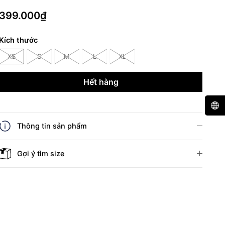
399.000₫
Kích thước
XS
S
M
L
XL
Hết hàng
Thông tin sản phẩm
Gợi ý tìm size