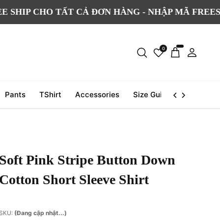
 CHO TẤT CẢ ĐƠN HÀNG - NHẬP MÃ FREESHIP
0
Pants
TShirt
Accessories
Size Guide
Journal
Soft Pink Stripe Button Down
Cotton Short Sleeve Shirt
SKU:
(Đang cập nhật...)