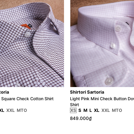
toria
Shirtori Sartoria
 Square Check Cotton Shirt
Light Pink Mini Check Button D
Shirt
XL
XXL
MTO
XS
S
M
L
XL
XXL
MTO
849.000₫