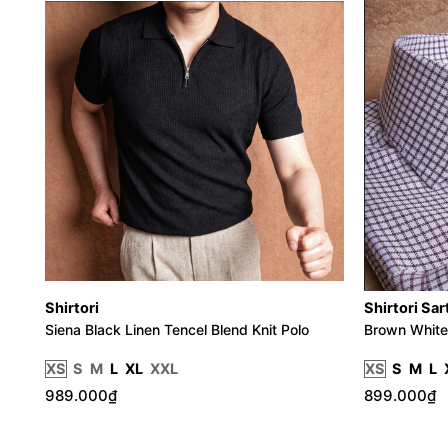
Shirtori
Shirtori Sar
Siena Black Linen Tencel Blend Knit Polo
Brown White
XS
S
M
L
XL
XXL
XS
S
M
L
989.000₫
899.000₫