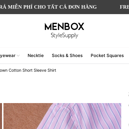
N PHÍ CHO TẤT CẢ ĐƠN HÀNG
FREE SHIP
yewear
Necktie
Socks & Shoes
Pocket Squares
Down Cotton Short Sleeve Shirt