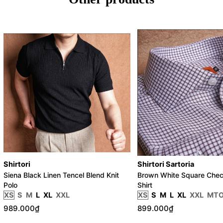
Shirtori
Shirtori Sartoria
Siena Black Linen Tencel Blend Knit
Brown White Square Chec
Polo
Shirt
XS
S
M
L
XL
XXL
XS
S
M
L
XL
XXL
MT
989.000₫
899.000₫