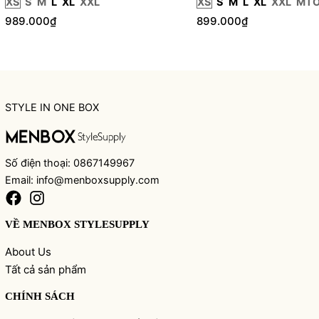
XS
S
M
L
XL
XXL
XS
S
M
L
XL
XXL
MT
989.000₫
899.000₫
STYLE IN ONE BOX
Số điện thoại: 0867149967
Email: info@menboxsupply.com
VỀ MENBOX STYLESUPPLY
About Us
Tất cả sản phẩm
CHÍNH SÁCH