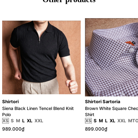
Shirtori
Shirtori Sartoria
Siena Black Linen Tencel Blend Knit
Brown White Square Chec
Polo
Shirt
XS
S
M
L
XL
XXL
XS
S
M
L
XL
XXL
MT
989.000₫
899.000₫