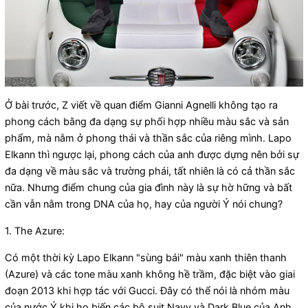
Ở bài trước, Z viết về quan điểm Gianni Agnelli không tạo ra
phong cách bằng đa dạng sự phối hợp nhiều màu sắc và sản
phẩm, mà nằm ở phong thái và thần sắc của riêng mình. Lapo
Elkann thì ngược lại, phong cách của anh được dựng nên bởi sự
đa dạng về màu sắc và trường phái, tất nhiên là có cả thần sắc
nữa. Nhưng điểm chung của gia đình này là sự hờ hững và bất
cần vẫn nằm trong DNA của họ, hay của người Ý nói chung?
1. The Azure:
Có một thời kỳ Lapo Elkann "sùng bái" màu xanh thiên thanh
(Azure) và các tone màu xanh không hề trầm, đặc biệt vào giai
đoạn 2013 khi hợp tác với Gucci. Đây có thể nói là nhóm màu
của nước Ý khi họ biến các bộ suit Navy và Dark Blue của Anh