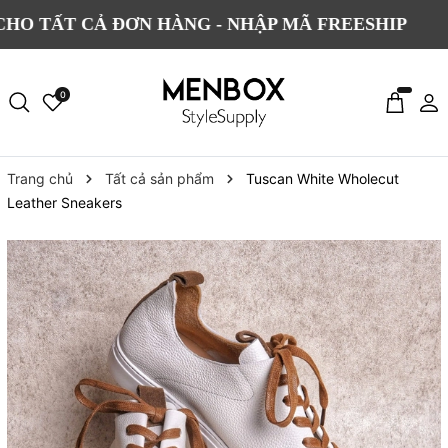
T CẢ ĐƠN HÀNG - NHẬP MÃ FREESHIP
ĐỔ
0
Trang chủ
Tất cả sản phẩm
Tuscan White Wholecut
Leather Sneakers