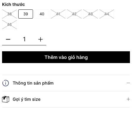
Kích thước
38
39
40
41
42
43
44
45
Thêm vào giỏ hàng
Thông tin sản phẩm
Gợi ý tìm size