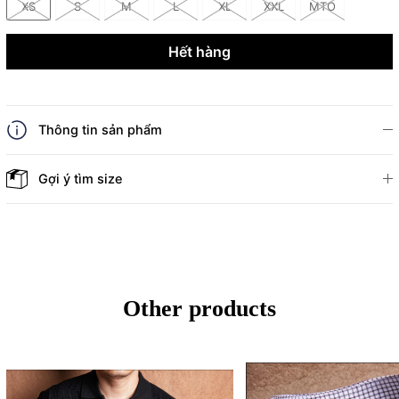
XS
S
M
L
XL
XXL
MTO
Hết hàng
Thông tin sản phẩm
Gợi ý tìm size
Other products