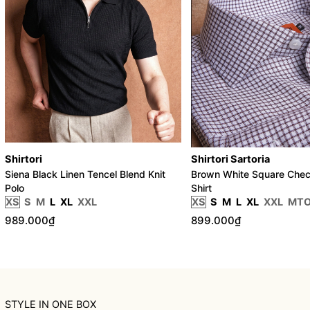
Shirtori
Shirtori Sartoria
Siena Black Linen Tencel Blend Knit
Brown White Square Chec
Polo
Shirt
XS
S
M
L
XL
XXL
XS
S
M
L
XL
XXL
MT
989.000₫
899.000₫
STYLE IN ONE BOX