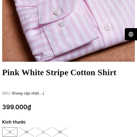
Pink White Stripe Cotton Shirt
SKU:
(Đang cập nhật...)
399.000₫
Kích thước
S
M
L
XL