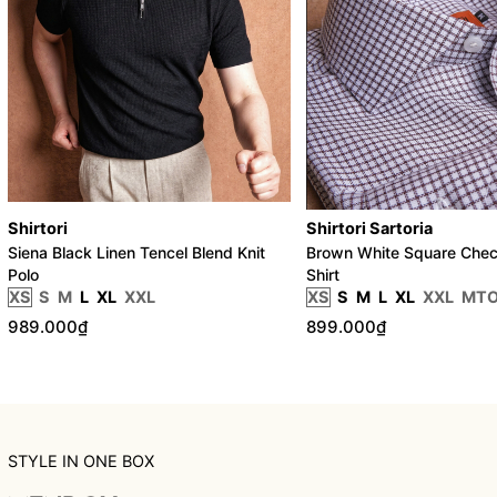
Shirtori
Shirtori Sartoria
Siena Black Linen Tencel Blend Knit
Brown White Square Chec
Polo
Shirt
XS
S
M
L
XL
XXL
XS
S
M
L
XL
XXL
MT
989.000₫
899.000₫
STYLE IN ONE BOX