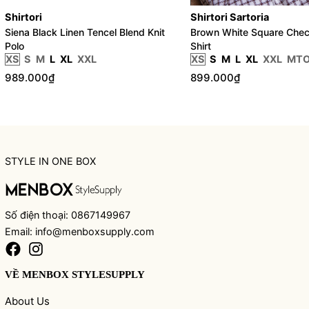
Shirtori
Shirtori Sartoria
Siena Black Linen Tencel Blend Knit
Brown White Square Chec
Polo
Shirt
XS
S
M
L
XL
XXL
XS
S
M
L
XL
XXL
MT
989.000₫
899.000₫
STYLE IN ONE BOX
Số điện thoại: 0867149967
Email: info@menboxsupply.com
VỀ MENBOX STYLESUPPLY
About Us