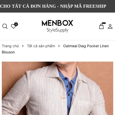
 CẢ ĐƠN HÀNG - NHẬP MÃ FREESHIP
ĐỔI
0
Trang chủ
Tất cả sản phẩm
Oatmeal Diag Pocket Linen
Blouson