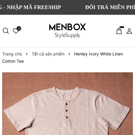
P MÃ FREESHIP
ĐỔI TRẢ MIỄN PHÍ CHO T
0
Trang chủ
Tất cả sản phẩm
Henley Ivory White Linen
Cotton Tee