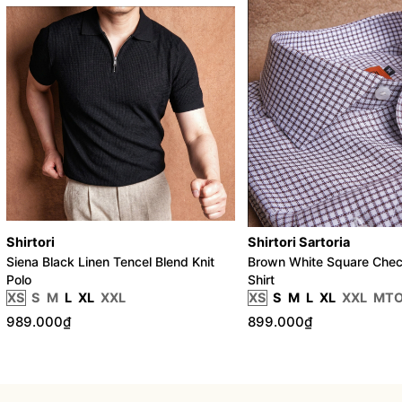
Shirtori
Shirtori Sartoria
Siena Black Linen Tencel Blend Knit
Brown White Square Chec
Polo
Shirt
XS
S
M
L
XL
XXL
XS
S
M
L
XL
XXL
MT
989.000₫
899.000₫