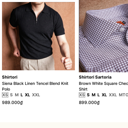
Shirtori
Shirtori Sartoria
Siena Black Linen Tencel Blend Knit
Brown White Square Chec
Polo
Shirt
XS
S
M
L
XL
XXL
XS
S
M
L
XL
XXL
MT
989.000₫
899.000₫