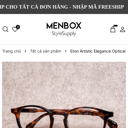
 TẤT CẢ ĐƠN HÀNG - NHẬP MÃ FREESHIP
0
Trang chủ
Tất cả sản phẩm
Eton Artistic Elegance Optical