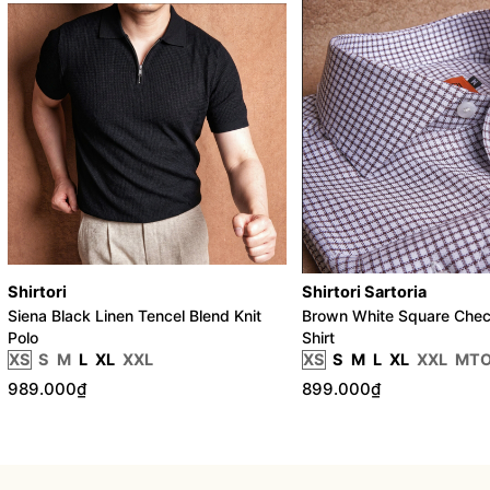
Shirtori
Shirtori Sartoria
Siena Black Linen Tencel Blend Knit
Brown White Square Chec
Polo
Shirt
XS
S
M
L
XL
XXL
XS
S
M
L
XL
XXL
MT
989.000₫
899.000₫