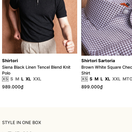
Shirtori
Shirtori Sartoria
Siena Black Linen Tencel Blend Knit
Brown White Square Chec
Polo
Shirt
XS
S
M
L
XL
XXL
XS
S
M
L
XL
XXL
MT
989.000₫
899.000₫
STYLE IN ONE BOX