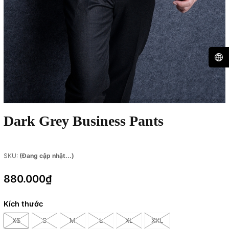
Dark Grey Business Pants
SKU:
(Đang cập nhật...)
880.000₫
Kích thước
XS
S
M
L
XL
XXL