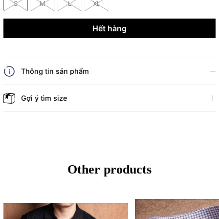
S
M
L
XL
Hết hàng
Thông tin sản phẩm
Gợi ý tìm size
Other products