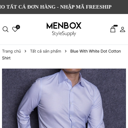
CẢ ĐƠN HÀNG - NHẬP MÃ FREESHIP
ĐỔI 
0
Trang chủ
Tất cả sản phẩm
Blue With White Dot Cotton
Shirt