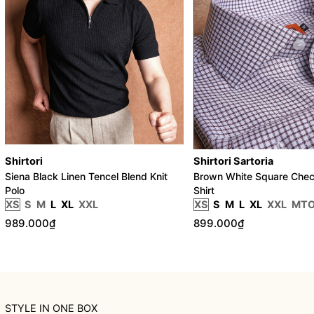
Shirtori
Shirtori Sartoria
Siena Black Linen Tencel Blend Knit
Brown White Square Chec
Polo
Shirt
XS
S
M
L
XL
XXL
XS
S
M
L
XL
XXL
MT
989.000₫
899.000₫
STYLE IN ONE BOX