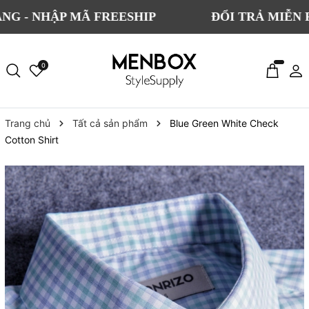
ẬP MÃ FREESHIP
ĐỔI TRẢ MIỄN PHÍ CHO
0
Trang chủ
Tất cả sản phẩm
Blue Green White Check
Cotton Shirt