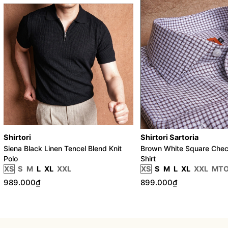
Shirtori
Shirtori Sartoria
Siena Black Linen Tencel Blend Knit
Brown White Square Chec
Polo
Shirt
XS
S
M
L
XL
XXL
XS
S
M
L
XL
XXL
MT
989.000₫
899.000₫